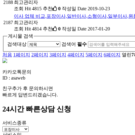
2188
최고관리자
조회
Hit 4815
추천
0
작성일
Date 2019-10-23
이사 업체 비교,포장이사,일반이사,소형이사,일부이사,
2187
최고관리자
조회
Hit 4814
추천
0
작성일
Date 2017-01-20
게시물 검색
검색대상
검색어
필수
처음
1
페이지
2
페이지
3
페이지
4
페이지
5
페이지
6
페이지
열린
7
카카오톡문의
ID : asaweb
친구추가 후 문의하시면
빠르게 답변드리겠습니다.
24시간 빠른상담 신청
서비스종류
서비스일