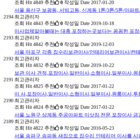
조회
Hit 4849
추천
0
작성일
Date 2017-01-20
서울 용산구 보광동, 서빙고동, 신계동 1톤/3톤/5톤/아
2194
최고관리자
조회
Hit 4843
추천
0
작성일
Date 2019-10-18
이사업체알아볼때는 대충 포장하는곳보다는 꼼꼼한 포장
2193
최고관리자
조회
Hit 4842
추천
0
작성일
Date 2019-12-03
서울 마포구 각종 집수리보관이사/인테리어보관이사/
2192
최고관리자
조회
Hit 4832
추천
0
작성일
Date 2019-10-22
보관 이사 견적,포장이사,일반이사,소형이사,일부이사,
2191
최고관리자
조회
Hit 4825
추천
0
작성일
Date 2017-01-22
이 사,포장이사,일반이사,소형이사,일부이사,원룸이사,
2190
최고관리자
조회
Hit 4824
추천
0
작성일
Date 2017-01-22
서울 노원구 상계동 주공아파트 이삿짐 전문 포장이사 
2189
최고관리자
조회
Hit 4822
추천
0
작성일
Date 2016-05-23
서울 송파구 송파동 새집으로 집수리 인테리어 이사를 시