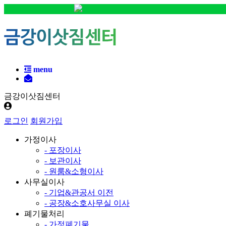
menu
금강이삿짐센터
로그인
회원가입
가정이사
- 포장이사
- 보관이사
- 원룸&소형이사
사무실이사
- 기업&관공서 이전
- 공장&소호사무실 이사
폐기물처리
- 가정폐기물