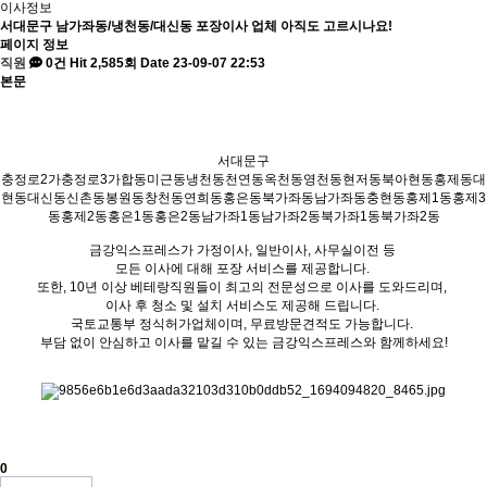
이사정보
서대문구 남가좌동/냉천동/대신동 포장이사 업체 아직도 고르시나요!
페이지 정보
직원
0건
Hit 2,585회
Date 23-09-07 22:53
본문
서대문구
충정로2가충정로3가합동미근동냉천동천연동옥천동영천동현저동북아현동홍제동대
현동대신동신촌동봉원동창천동연희동홍은동북가좌동남가좌동충현동홍제1동홍제3
동홍제2동홍은1동홍은2동남가좌1동남가좌2동북가좌1동북가좌2동
금강익스프레스가 가정이사, 일반이사, 사무실이전 등
모든 이사에 대해 포장 서비스를 제공합니다.
또한, 10년 이상 베테랑직원들이 최고의 전문성으로 이사를 도와드리며,
이사 후 청소 및 설치 서비스도 제공해 드립니다.
국토교통부 정식허가업체이며, 무료방문견적도 가능합니다.
부담 없이 안심하고 이사를 맡길 수 있는 금강익스프레스와 함께하세요!
0