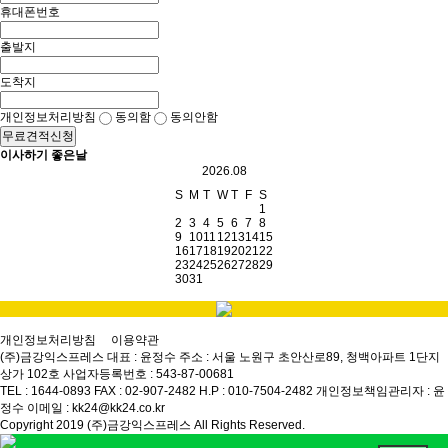
휴대폰번호
출발지
도착지
개인정보처리방침
동의함
동의안함
무료견적신청
이사하기 좋은날
2026.08
S
M
T
W
T
F
S
1
2
3
4
5
6
7
8
9
10
11
12
13
14
15
16
17
18
19
20
21
22
23
24
25
26
27
28
29
30
31
개인정보처리방침
이용약관
(주)금강익스프레스
대표 : 윤정수
주소 : 서울 노원구 초안산로89, 청백아파트 1단지
상가 102호
사업자등록번호 : 543-87-00681
TEL : 1644-0893
FAX : 02-907-2482
H.P : 010-7504-2482
개인정보책임관리자 : 윤
정수
이메일 : kk24@kk24.co.kr
Copyright 2019 (주)금강익스프레스 All Rights Reserved.