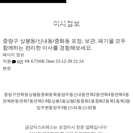
커뮤니티
이사정보
중랑구 상봉동/신내동/중화동 포장, 보관, 폐기물 모두
함께하는 편리한 이사를 경험해보세요.
페이지 정보
직원
Hit 4,734회
Date 23-12-29 21:14
0건
본문
중랑구면목동상봉동중화동묵동망우동신내동면목2동면목4동면목5동
면목본동면목7동면목3.8동상봉1동상봉2동중화1동중화2동묵1동묵2동
망우본동망우3동신내1동신내2동
금강익스프레스는 포장이사 전문 업체입니다!